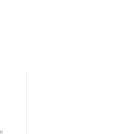
AVOIMET TYÖPAIKAT
si