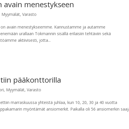
on avain menestykseen
,
Myymälät
,
Varasto
e on avain menestykseemme. Kannustamme ja autamme
emään urallaan Tokmannin sisällä erilaisiin tehtäviin sekä
ämme aktiivisesti, jotta...
tiin pääkonttorilla
ori
,
Myymälät
,
Varasto
tettiin marraskuussa yhteistä juhlaa, kun 10, 20, 30 ja 40 vuotta
kauppakamarin myöntämät ansiomerkit. Paikalla oli 56 ansiomerkin saa