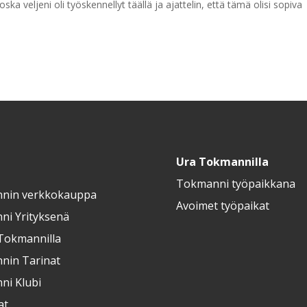
a veljeni oli työskennellyt täällä ja ajattelin, että tämä olisi sopiva
Ura Tokmannilla
Tokmanni työpaikkana
nin verkkokauppa
Avoimet työpaikat
i Yrityksenä
Tokmannilla
nin Tarinat
i Klubi
at