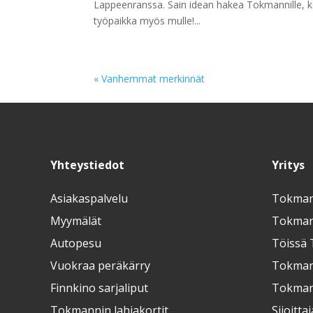
Lappeenranssa. Sain idean hakea Tokmannille, kosk
työpaikka myös mulle!...
« Vanhemmat merkinnät
Yhteystiedot
Yritys
Asiakaspalvelu
Tokman
Myymälät
Tokmann
Autopesu
Töissä 
Vuokraa peräkärry
Tokman
Finnkino sarjaliput
Tokmann
Tokmannin lahjakortit
Sijoittaj