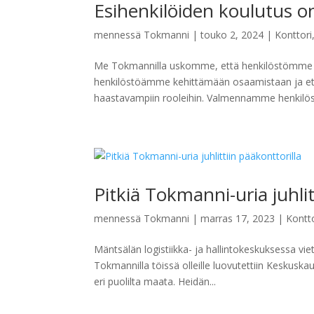
Esihenkilöiden koulutus 
mennessä
Tokmanni
|
touko 2, 2024
|
Konttori
Me Tokmannilla uskomme, että henkilöstömm
henkilöstöämme kehittämään osaamistaan ja eten
haastavampiin rooleihin. Valmennamme henkilöstö
Pitkiä Tokmanni-uria juhlit
mennessä
Tokmanni
|
marras 17, 2023
|
Kontt
Mäntsälän logistiikka- ja hallintokeskuksessa vie
Tokmannilla töissä olleille luovutettiin Keskus
eri puolilta maata. Heidän...