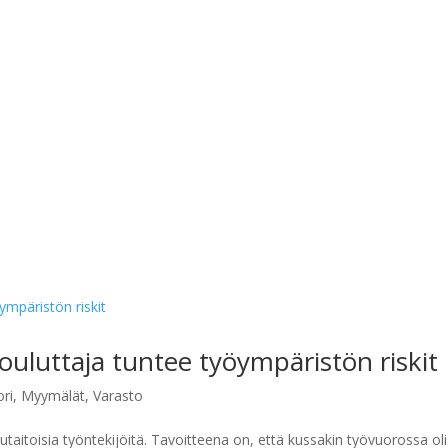
luttaja tuntee työympäristön riskit
ori
,
Myymälät
,
Varasto
aitoisia työntekijöitä. Tavoitteena on, että kussakin työvuorossa oli