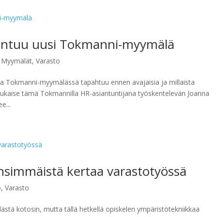
rakentuu uusi Tokmanni-myymälä
,
Myymälät
,
Varasto
a Tokmanni-myymälässä tapahtuu ennen avajaisia ja millaista
 Lukaise tämä Tokmannilla HR-asiantuntijana työskentelevän Joanna
e...
ensimmäistä kertaa varastotyössä
ö
,
Varasto
ästä kotosin, mutta tällä hetkellä opiskelen ympäristötekniikkaa