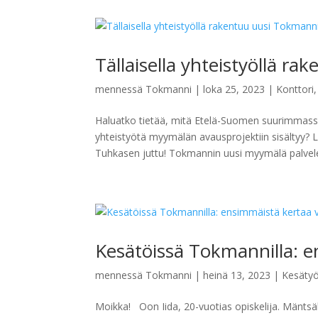
Tällaisella yhteistyöllä 
mennessä
Tokmanni
|
loka 25, 2023
|
Konttori
Haluatko tietää, mitä Etelä-Suomen suurimmass
yhteistyötä myymälän avausprojektiin sisältyy?
Tuhkasen juttu! Tokmannin uusi myymälä palvele
Kesätöissä Tokmannilla: 
mennessä
Tokmanni
|
heinä 13, 2023
|
Kesäty
Moikka! Oon Iida, 20-vuotias opiskelija. Mäntsäl