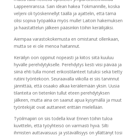
Lappeenranssa. Sain idean hakea Tokmannille, koska
veljeni oli työskennellyt täällä ja ajattelin, että tämä
olisi sopiva työpaikka myös mulle! Laitoin hakemuksen
ja haastattelun jälkeen pääsinkin töihin keräilijäksi.
Aiempaa varastokokemusta en omistanut ollenkaan,
mutta se ei ole menoa haitannut.
Keräilyn oon oppinut nopeasti ja kiitos siitä kuuluu
hyvälle perehdytykselle. Perehdytys kesti viisi päivää ja
siinä ehti tulla monet erikoistilanteet tutuksi sekä tietty
rutiini työntekoon. Seuraavalla viikolla ei siis tarvinnut
jännittää, että osaako alkaa keräilemään yksin. Uusia
tilanteita on tietenkin tullut eteen perehdytyksen
jälkeen, mutta aina on saanut apua kysymällä ja muut
työntekijät ovat auttaneet erittäin mielellään.
Työilmapiiri on siis todella kiva! Ennen töihin tuloa
kuvittelin, että työyhteisö on varmasti hyvä. Silti
ihmisten auttavaisuus ja ystävällisyys on yllättänyt tosi