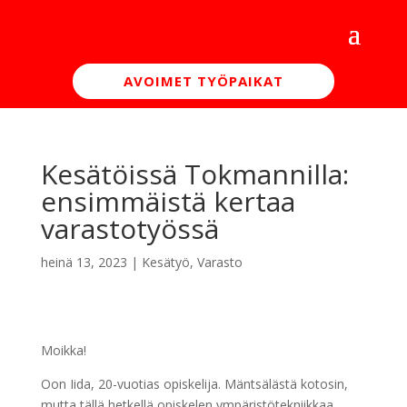
AVOIMET TYÖPAIKAT
Kesätöissä Tokmannilla:
ensimmäistä kertaa
varastotyössä
heinä 13, 2023
|
Kesätyö
,
Varasto
Moikka!
Oon Iida, 20-vuotias opiskelija. Mäntsälästä kotosin,
mutta tällä hetkellä opiskelen ympäristötekniikkaa