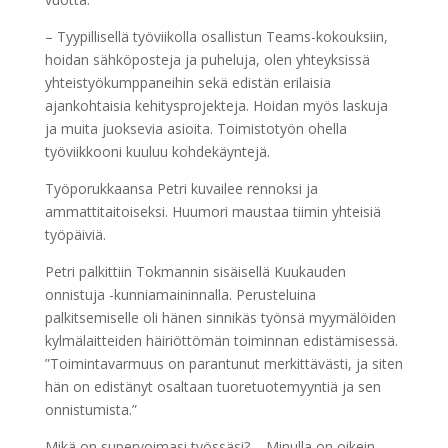
– Tyypillisellä työviikolla osallistun Teams-kokouksiin,
hoidan sähköposteja ja puheluja, olen yhteyksissä
yhteistyökumppaneihin sekä edistän erilaisia
ajankohtaisia kehitysprojekteja. Hoidan myös laskuja
ja muita juoksevia asioita. Toimistotyön ohella
työviikkooni kuuluu kohdekäyntejä.
Työporukkaansa Petri kuvailee rennoksi ja
ammattitaitoiseksi. Huumori maustaa tiimin yhteisiä
työpäiviä.
Petri palkittiin Tokmannin sisäisellä Kuukauden
onnistuja -kunniamaininnalla. Perusteluina
palkitsemiselle oli hänen sinnikäs työnsä myymälöiden
kylmälaitteiden häiriöttömän toiminnan edistämisessä.
”Toimintavarmuus on parantunut merkittävästi, ja siten
hän on edistänyt osaltaan tuoretuotemyyntiä ja sen
onnistumista.”
Mikä on supervoimasi työssäsi? – Minulla on oikein