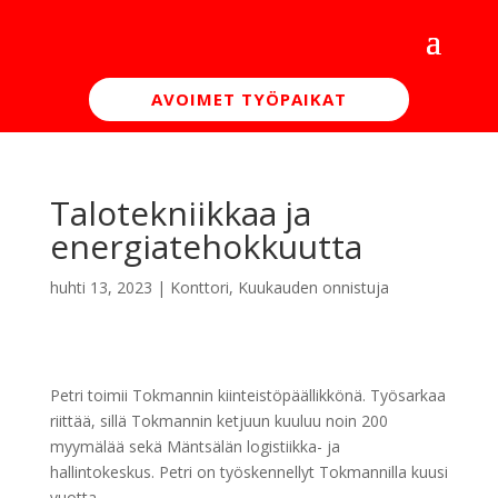
AVOIMET TYÖPAIKAT
Talotekniikkaa ja
energiatehokkuutta
huhti 13, 2023
|
Konttori
,
Kuukauden onnistuja
Petri toimii Tokmannin kiinteistöpäällikkönä. Työsarkaa
riittää, sillä Tokmannin ketjuun kuuluu noin 200
myymälää sekä Mäntsälän logistiikka- ja
hallintokeskus. Petri on työskennellyt Tokmannilla kuusi
vuotta.