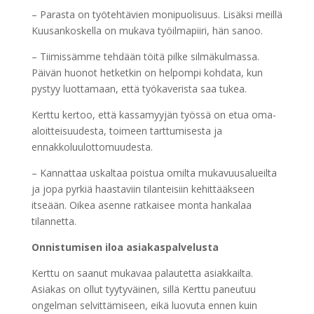
– Parasta on työtehtävien monipuolisuus. Lisäksi meillä
Kuusankoskella on mukava työilmapiiri, hän sanoo.
– Tiimissämme tehdään töitä pilke silmäkulmassa.
Päivän huonot hetketkin on helpompi kohdata, kun
pystyy luottamaan, että työkaverista saa tukea.
Kerttu kertoo, että kassamyyjän työssä on etua oma-
aloitteisuudesta, toimeen tarttumisesta ja
ennakkoluulottomuudesta.
– Kannattaa uskaltaa poistua omilta mukavuusalueilta
ja jopa pyrkiä haastaviin tilanteisiin kehittääkseen
itseään. Oikea asenne ratkaisee monta hankalaa
tilannetta.
Onnistumisen iloa asiakaspalvelusta
Kerttu on saanut mukavaa palautetta asiakkailta.
Asiakas on ollut tyytyväinen, sillä Kerttu paneutuu
ongelman selvittämiseen, eikä luovuta ennen kuin