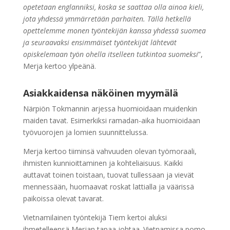
opetetaan englanniksi, koska se saattaa olla ainoa kieli,
jota yhdessä ymmärretään parhaiten. Tällä hetkellä
opettelemme monen työntekijän kanssa yhdessä suomea
ja seuraavaksi ensimmäiset työntekijät lähtevät
opiskelemaan työn ohella itselleen tutkintoa suomeksi
”,
Merja kertoo ylpeänä.
Asiakkaidensa näköinen myymälä
Närpiön Tokmannin arjessa huomioidaan muidenkin
maiden tavat. Esimerkiksi ramadan-aika huomioidaan
työvuorojen ja lomien suunnittelussa.
Merja kertoo tiiminsä vahvuuden olevan työmoraali,
ihmisten kunnioittaminen ja kohteliaisuus. Kaikki
auttavat toinen toistaan, tuovat tullessaan ja vievät
mennessään, huomaavat roskat lattialla ja väärissä
paikoissa olevat tavarat.
Vietnamilainen työntekijä Tiem kertoi aluksi
ihmetelleensä Merjan tapaa johtaa. Vietnamissa pomo