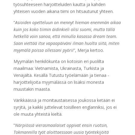
työsuhteeseen harjoitteluiden kautta ja kahden
yhteisen vuoden aikana tiimi on hitsautunut yhteen.
”
Asioiden opetteluun on mennyt hieman enemmän aikaa
kuin jos koko tiimin äidinkieli olisi suomi, mutta tällä
hetkellä voin sanoa, että minulla kasassa dream team.
Saan viettää itse vapaapäiväni ilman huolta siitä, miten
myymälä poissa ollessani pyörii
”, Merja kertoo.
Myymälän henkilökunta on kotoisin eri puolilta
maailmaa: Vietnamista, Ukrainasta, Turkista ja
Venäjältä. Kesällä Tutustu työelämään ja tienaa -
harjoittelijoita myymälässä on lisäksi monesta
muustakin maasta.
Värikkäässä ja monitaustaisessa joukossa ketään ei
syrjitä, ja kaikki juttelevat toisilleen englanniksi, jos ei
ole muuta yhteistä kieltä.
”
Närpiössä vierasmaalaiset oppivat ensin ruotsin,
Tokmannilla työt aloittaessaan uusia työntekijöitä