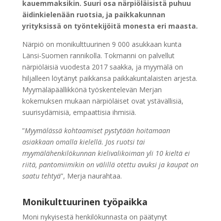
kauemmaksikin. Suuri osa närpiöläisistä puhuu
äidinkielenään ruotsia, ja paikkakunnan
yrityksissä on työntekijöitä monesta eri maasta.
Närpiö on monikulttuurinen 9 000 asukkaan kunta
Länsi-Suomen rannikolla. Tokmanni on palvellut
närpiöläisiä vuodesta 2017 saakka, ja myymälä on
hiljalleen löytänyt paikkansa paikkakuntalaisten arjesta.
Myymäläpäällikkönä työskentelevän Merjan
kokemuksen mukaan närpiöläiset ovat ystävällisiä,
suurisydämisiä, empaattisia ihmisiä.
”
Myymälässä kohtaamiset pystytään hoitamaan
asiakkaan omalla kielellä. Jos ruotsi tai
myymälähenkilökunnan kielivalikoiman yli 10 kieltä ei
riitä, pantomiimikin on välillä otettu avuksi ja kaupat on
saatu tehtyä
”, Merja naurahtaa.
Monikulttuurinen työpaikka
Moni nykyisestä henkilökunnasta on päätynyt