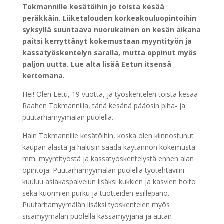
Tokmannille kesätöihin jo toista kesää
peräkkäin. Liiketalouden korkeakouluopintoihin
syksyllä suuntaava nuorukainen on kesän aikana
paitsi kerryttänyt kokemustaan myyntityön ja
kassatyöskentelyn saralla, mutta oppinut myös
paljon uutta. Lue alta lisää Eetun itsensä
kertomana.
Hei! Olen Eetu, 19 vuotta, ja työskentelen toista kesää
Raahen Tokmannilla, tänä kesänä pääosin piha- ja
puutarhamyymälän puolella.
Hain Tokmannille kesätöihin, koska olen kiinnostunut
kaupan alasta ja halusin saada käytännön kokemusta
mm. myyntityöstä ja kassatyöskentelystä ennen alan
opintoja. Puutarhamyymälän puolella työtehtäviini
kuuluu asiakaspalvelun lisäksi kukkien ja kasvien hoito
sekä kuormien purku ja tuotteiden esillepano.
Puutarhamyymälän lisäksi työskentelen myös
sisämyymälän puolella kassamyyjänä ja autan