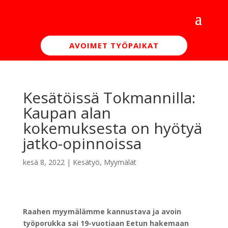
AVOIMET TYÖPAIKAT
Kesätöissä Tokmannilla:
Kaupan alan
kokemuksesta on hyötyä
jatko-opinnoissa
kesä 8, 2022
|
Kesätyö
,
Myymälät
Raahen myymälämme kannustava ja avoin
työporukka sai 19-vuotiaan Eetun hakemaan