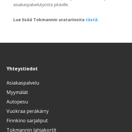
asiakaspalvelutyöstä pitäville.
Lue lisää Tokmannin uratarinoita
tästä.
Yhteystiedot
Asiakaspalvelu
Myymälät
Autopesu
Vuokraa peräkärry
Finnkino sarjaliput
Tokmannin lahjakortit