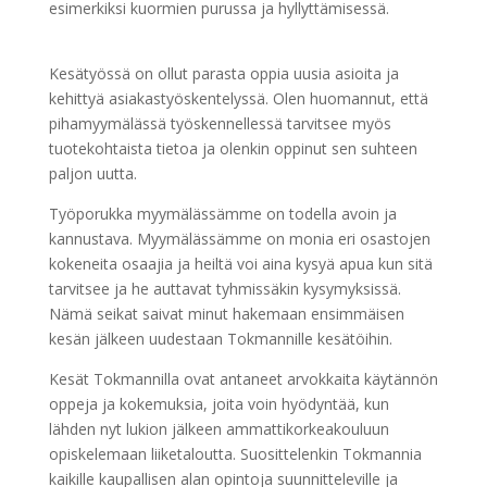
esimerkiksi kuormien purussa ja hyllyttämisessä.
Kesätyössä on ollut parasta oppia uusia asioita ja
kehittyä asiakastyöskentelyssä. Olen huomannut, että
pihamyymälässä työskennellessä tarvitsee myös
tuotekohtaista tietoa ja olenkin oppinut sen suhteen
paljon uutta.
Työporukka myymälässämme on todella avoin ja
kannustava. Myymälässämme on monia eri osastojen
kokeneita osaajia ja heiltä voi aina kysyä apua kun sitä
tarvitsee ja he auttavat tyhmissäkin kysymyksissä.
Nämä seikat saivat minut hakemaan ensimmäisen
kesän jälkeen uudestaan Tokmannille kesätöihin.
Kesät Tokmannilla ovat antaneet arvokkaita käytännön
oppeja ja kokemuksia, joita voin hyödyntää, kun
lähden nyt lukion jälkeen ammattikorkeakouluun
opiskelemaan liiketaloutta. Suosittelenkin Tokmannia
kaikille kaupallisen alan opintoja suunnitteleville ja