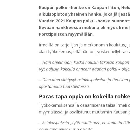
Kaupan polku –hanke on Kaupan liiton, Hels
aikuisopiston yhteinen hanke, joka järjestä
Vuoden 2021 Kaupan polku -hanke suunnattiin
Kevään hankkeessa mukana oli myös Irmeli,
Porttipuiston myymälään.
Irmelillä on tarjoilijan ja merkonomin koulutus,
alan työkokemus, sillä hän on työskennellyt rau
–
Hain ohjelmaan, koska halusin takaisin kaupan 
Nyt halusin kokeilla onneani Kaupan polku – ohje
–
Olen aina viihtynyt asiakaspalvelun ja ihmiste
opastamalla tuotetiedoissa.
Paras tapa oppia on kokeilla rohke
Työkokemuksensa ja osaamisensa takia Irmeli o
myymälässä, ja osallistunut muutamiin Kaupan 
–
Asiakaspalvelu-, työturvallisuus-, ensiapu- ja i
oppii aina myös uusia asioita.