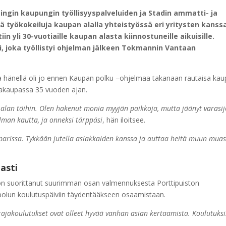
ingin kaupungin työllisyyspalveluiden ja Stadin ammatti- ja
ä työkokeiluja kaupan alalla yhteistyössä eri yritysten kanss
 yli 30-vuotiaille kaupan alasta kiinnostuneille aikuisille.
 joka työllistyi ohjelman jälkeen Tokmannin Vantaan
 ja hänellä oli jo ennen Kaupan polku –ohjelmaa takanaan rautaisa ka
takaupassa 35 vuoden ajan.
alan töihin. Olen hakenut monia myyjän paikkoja, mutta jäänyt varasijo
lman kautta, ja onneksi tärppäsi
, hän iloitsee.
n parissa. Tykkään jutella asiakkaiden kanssa ja auttaa heitä muun mua
asti
n suorittanut suurimman osan valmennuksesta Porttipuiston
polun koulutuspäiviin täydentääkseen osaamistaan.
kärajakoulutukset ovat olleet hyvää vanhan asian kertaamista. Koulutuks