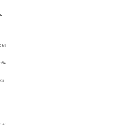
a.
upan
ille.
ssa
issa