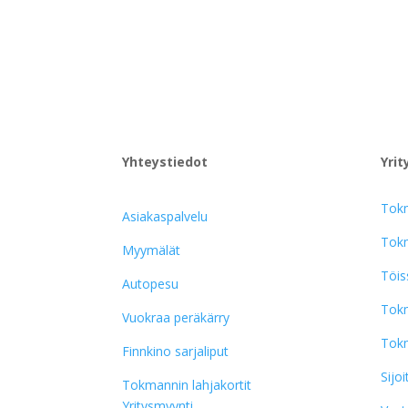
Yhteystiedot
Yrit
Tok
Asiakaspalvelu
Tokm
Myymälät
Töis
Autopesu
Tokm
Vuokraa peräkärry
Tokm
Finnkino sarjaliput
Sijoi
Tokmannin lahjakortit
Yritysmyynti