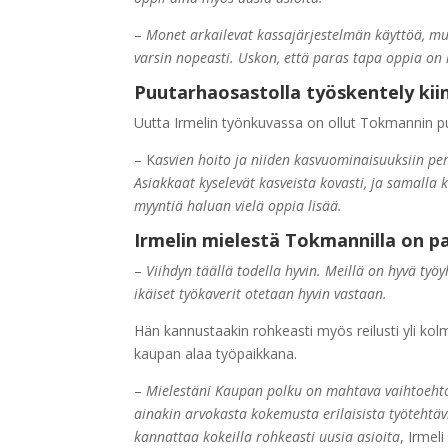
–
Monet arkailevat kassajärjestelmän käyttöä, mut
varsin nopeasti. Uskon, että paras tapa oppia on k
Puutarhaosastolla työskentely kii
Uutta Irmelin työnkuvassa on ollut Tokmannin pu
– K
asvien hoito ja niiden kasvuominaisuuksiin per
Asiakkaat kyselevät kasveista kovasti, ja samalla k
myyntiä haluan vielä oppia lisää.
Irmelin mielestä Tokmannilla on p
–
Viihdyn täällä todella hyvin. Meillä on hyvä työ
ikäiset työkaverit otetaan hyvin vastaan.
Hän kannustaakin rohkeasti myös reilusti yli k
kaupan alaa työpaikkana.
–
Mielestäni Kaupan polku on mahtava vaihtoehto 
ainakin arvokasta kokemusta erilaisista työteht
kannattaa kokeilla rohkeasti uusia asioita
, Irmel