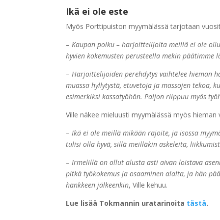
Ikä ei ole este
Myös Porttipuiston myymälässä tarjotaan vuositta
–
Kaupan polku – harjoittelijoita meillä ei ole
hyvien kokemusten perusteella mekin päätimme 
–
Harjoittelijoiden perehdytys vaihtelee hieman 
muassa hyllytystä, etuvetoja ja massojen tekoa, 
esimerkiksi kassatyöhön. Paljon riippuu myös työh
Ville näkee mieluusti myymälässä myös hieman va
–
Ikä ei ole meillä mikään rajoite, ja isossa myy
tulisi olla hyvä, sillä meilläkin askeleita, liikkum
–
Irmelillä on ollut alusta asti aivan loistava a
pitkä työkokemus ja osaaminen alalta, ja hän pää
hankkeen jälkeenkin
, Ville kehuu.
Lue lisää Tokmannin uratarinoita
tästä
.