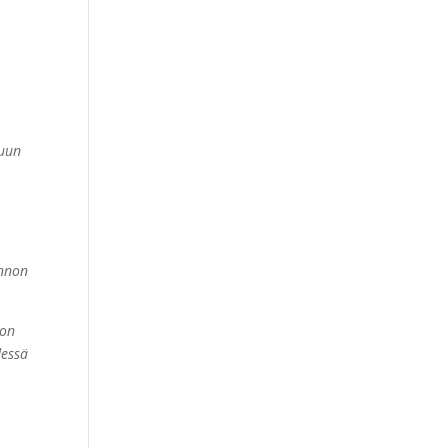
muun
unnon
 on
dessä