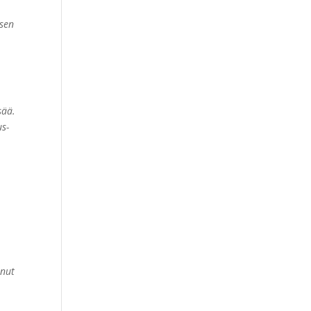
 sen
sää.
us-
anut