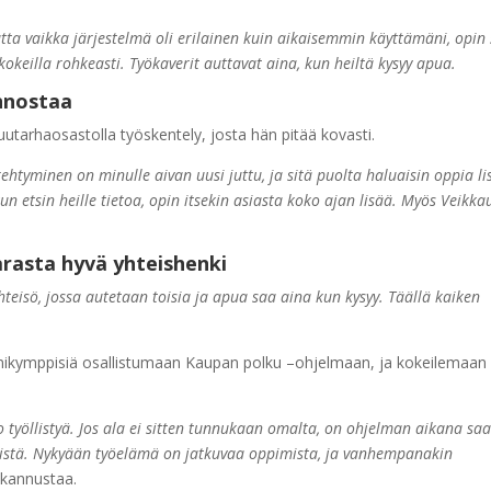
ta vaikka järjestelmä oli erilainen kuin aikaisemmin käyttämäni, opin
okeilla rohkeasti. Työkaverit auttavat aina, kun heiltä kysyy apua.
nnostaa
utarhaosastolla työskentely, josta hän pitää kovasti.
ehtyminen on minulle aivan uusi juttu, ja sitä puolta haluaisin oppia li
un etsin heille tietoa, opin itsekin asiasta koko ajan lisää. Myös Veikka
arasta hyvä yhteishenki
yhteisö, jossa autetaan toisia ja apua saa aina kun kysyy. Täällä kaiken
olmikymppisiä osallistumaan Kaupan polku –ohjelmaan, ja kokeilemaan
työllistyä. Jos ala ei sitten tunnukaan omalta, on ohjelman aikana sa
ävistä. Nykyään työelämä on jatkuvaa oppimista, ja vanhempanakin
i kannustaa.