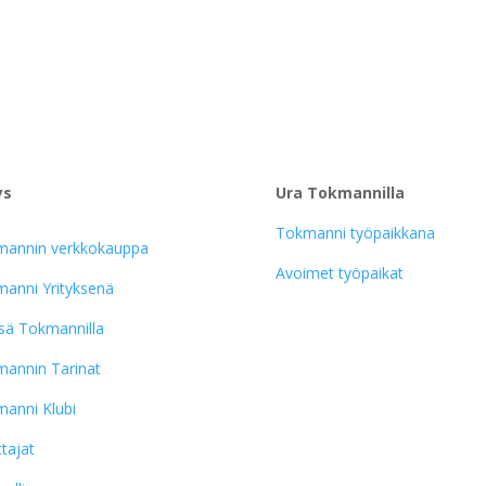
ys
Ura Tokmannilla
Tokmanni työpaikkana
mannin verkkokauppa
Avoimet työpaikat
anni Yrityksenä
sä Tokmannilla
annin Tarinat
anni Klubi
ttajat