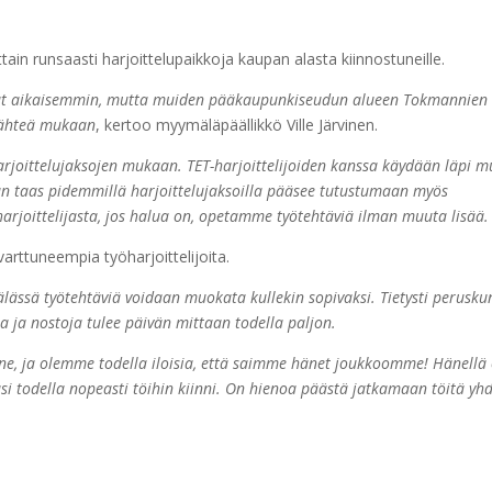
in runsaasti harjoittelupaikkoja kaupan alasta kiinnostuneille.
 ollut aikaisemmin, mutta muiden pääkaupunkiseudun alueen Tokmannien
lähteä mukaan
, kertoo myymäläpäällikkö Ville Järvinen.
harjoittelujaksojen mukaan. TET-harjoittelijoiden kanssa käydään läpi 
kun taas pidemmillä harjoittelujaksoilla pääsee tutustumaan myös
arjoittelijasta, jos halua on, opetamme työtehtäviä ilman muuta lisää.
rttuneempia työharjoittelijoita.
mälässä työtehtäviä voidaan muokata kullekin sopivaksi. Tietysti perusk
ista ja nostoja tulee päivän mittaan todella paljon.
senne, ja olemme todella iloisia, että saimme hänet joukkoomme! Hänellä
si todella nopeasti töihin kiinni. On hienoa päästä jatkamaan töitä yh