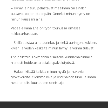
– Hymy ja nauru pelastavat maailman tai ainakin
auttavat paljon eteenpäin. Onneksi minun hymy on
minun kanssani aina.
Vapaa-aikana Ene on työn touhussa omassa
kukkatarhassaan.
– Siellä paistaa aina aurinko, ja sieltä auringon, kukkien,
kivien ja veden keskeltä minun hymy ja voima tulevat.
Ene palkittiin Tokmannin sisäisellä kunniamaininnalla
hienosti hoidetusta asiakaspalvelutyöstä.
– Haluan kiittää kaikkia minun hyviä ja mukavia
työkavereita. Olemme kiva ja yhtenäinen tiimi, ja ilman
heitä en olisi kuukauden onnistuja.