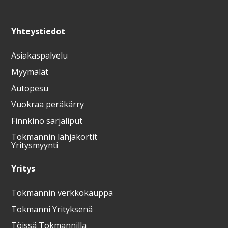
Yhteystiedot
Asiakaspalvelu
Myymälät
Autopesu
Vuokraa peräkärry
Finnkino sarjaliput
Tokmannin lahjakortit
Yritysmyynti
Yritys
Tokmannin verkkokauppa
Tokmanni Yrityksenä
Töissä Tokmannilla