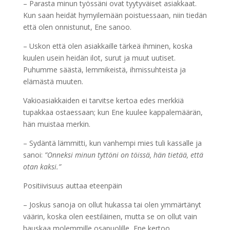
– Parasta minun työssäni ovat tyytyväiset asiakkaat.
Kun saan heidät hymyilemään poistuessaan, niin tiedän
että olen onnistunut, Ene sanoo.
– Uskon että olen asiakkaille tärkeä ihminen, koska
kuulen usein heidän ilot, surut ja muut uutiset.
Puhumme säästä, lemmikeistä, ihmissuhteista ja
elämästä muuten.
Vakioasiakkaiden ei tarvitse kertoa edes merkkiä
tupakkaa ostaessaan; kun Ene kuulee kappalemäärän,
hän muistaa merkin.
– Sydäntä lämmitti, kun vanhempi mies tuli kassalle ja
sanoi:
”Onneksi minun tyttöni on töissä, hän tietää, että
otan kaksi.”
Positiivisuus auttaa eteenpäin
– Joskus sanoja on ollut hukassa tai olen ymmärtänyt
väärin, koska olen eestiläinen, mutta se on ollut vain
hauskaa molemmille osapuolille, Ene kertoo.