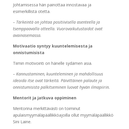
Johtamisessa hän painottaa innostavaa ja
esimerkillistä otetta.
– Tärkeintä on johtaa positiivisella asenteella ja
tsemppaavalla otteella. Vuorovaikutustaidot ovat
avainasemassa.
Motivaatio syntyy kuuntelemisesta ja
onnistumisista
Tiimin motivointi on hänelle sydämen asia.
– Kannustaminen, kuunteleminen ja mahdollisuus
ideoida itse ovat tärkeitä. Päivittäinen palaute ja
onnistumisista palkitseminen luovat hyvän ilmapiirin.
Mentorit ja jatkuva oppiminen
Mentorina merkittävästi on toiminut
apulaismyymäläpäällikköajoilla ollut myymäläpäällikkö
Sini Laine.