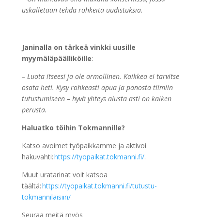
uskalletaan tehdä rohkeita uudistuksia.
Janinalla on tärkeä vinkki uusille
myymäläpäälliköille
:
– Luota itseesi ja ole armollinen. Kaikkea ei tarvitse
osata heti. Kysy rohkeasti apua ja panosta tiimiin
tutustumiseen – hyvä yhteys alusta asti on kaiken
perusta.
Haluatko töihin Tokmannille?
Katso avoimet työpaikkamme ja aktivoi
hakuvahti:
https://tyopaikat.tokmanni.fi/
.
Muut uratarinat voit katsoa
täältä:
https://tyopaikat.tokmanni.fi/tutustu-
tokmannilaisiin/
Seuraa meitä myös