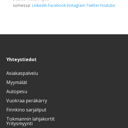
somessa:
LinkedIn
Facebook
Instagram
Twitter
Youtube
Yhteystiedot
Asiakaspalvelu
Myymälät
Autopesu
Vuokraa peräkärry
Finnkino sarjaliput
Tokmannin lahjakortit
Yritysmyynti