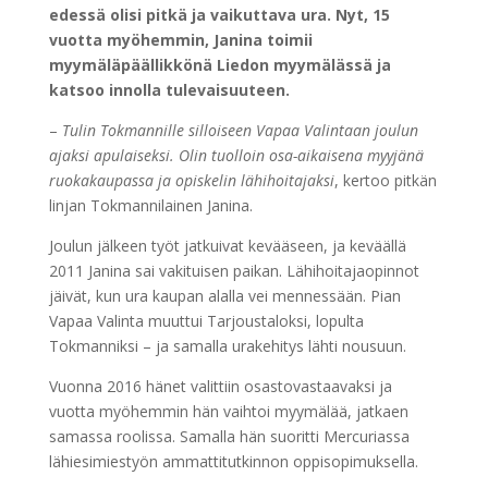
edessä olisi pitkä ja vaikuttava ura. Nyt, 15
vuotta myöhemmin, Janina toimii
myymäläpäällikkönä Liedon myymälässä ja
katsoo innolla tulevaisuuteen.
–
Tulin Tokmannille silloiseen Vapaa Valintaan joulun
ajaksi apulaiseksi. Olin tuolloin osa-aikaisena myyjänä
ruokakaupassa ja opiskelin lähihoitajaksi
, kertoo pitkän
linjan Tokmannilainen Janina.
Joulun jälkeen työt jatkuivat kevääseen, ja keväällä
2011 Janina sai vakituisen paikan. Lähihoitajaopinnot
jäivät, kun ura kaupan alalla vei mennessään. Pian
Vapaa Valinta muuttui Tarjoustaloksi, lopulta
Tokmanniksi – ja samalla urakehitys lähti nousuun.
Vuonna 2016 hänet valittiin osastovastaavaksi ja
vuotta myöhemmin hän vaihtoi myymälää, jatkaen
samassa roolissa. Samalla hän suoritti Mercuriassa
lähiesimiestyön ammattitutkinnon oppisopimuksella.