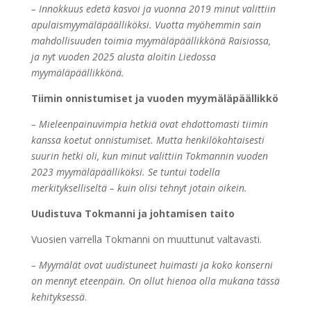
– Innokkuus edetä kasvoi ja vuonna 2019 minut valittiin
apulaismyymäläpäälliköksi. Vuotta myöhemmin sain
mahdollisuuden toimia myymäläpäällikkönä Raisiossa,
ja nyt vuoden 2025 alusta aloitin Liedossa
myymäläpäällikkönä.
Tiimin onnistumiset ja vuoden myymäläpäällikkö
– Mieleenpainuvimpia hetkiä ovat ehdottomasti tiimin
kanssa koetut onnistumiset. Mutta henkilökohtaisesti
suurin hetki oli, kun minut valittiin Tokmannin vuoden
2023 myymäläpäälliköksi. Se tuntui todella
merkitykselliseltä – kuin olisi tehnyt jotain oikein.
Uudistuva Tokmanni ja johtamisen taito
Vuosien varrella Tokmanni on muuttunut valtavasti.
– Myymälät ovat uudistuneet huimasti ja koko konserni
on mennyt eteenpäin. On ollut hienoa olla mukana tässä
kehityksessä
.