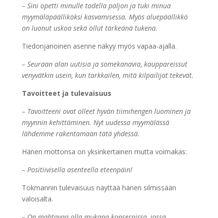
– Sini opetti minulle todella paljon ja tuki minua
myymäläpäälliköksi kasvamisessa. Myös aluepäällikkö
on luonut uskoa sekä ollut tärkeänä tukena.
Tiedonjanoinen asenne näkyy myös vapaa-ajalla.
– Seuraan alan uutisia ja somekanavia, kauppareissut
venyvätkin usein, kun tarkkailen, mitä kilpailijat tekevät.
Tavoitteet ja tulevaisuus
– Tavoitteeni ovat olleet hyvän tiimihengen luominen ja
myynnin kehittäminen. Nyt uudessa myymälässä
lähdemme rakentamaan tätä yhdessä.
Hänen mottonsa on yksinkertainen mutta voimakas:
– Positiivisella asenteella eteenpäin!
Tokmannin tulevaisuus näyttää hänen silmissään
valoisalta.
– On mahtavaa olla mukana konsernissa, jossa